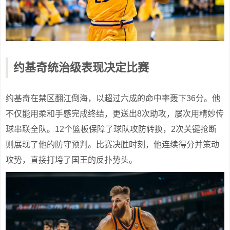
约基奇统治级表现决定比赛
约基奇在禁区翻江倒海，以超过六成的命中率轰下36分。他
不仅能用柔和手感完成终结，更送出8次助攻，屡次用精妙传
球串联全队。12个篮板保障了球队攻防转换，2次关键抢断
则展现了他的防守预判。比赛决胜时刻，他连续得分并策动
攻势，直接打垮了国王的反扑势头。